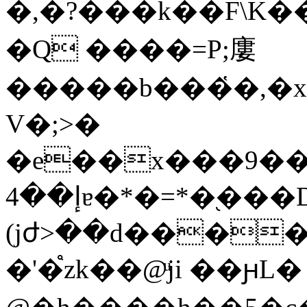
�,�?���k��F\K
�Q ����=P;廔
�����b���҅�,�x
V�;>�
�e��x���9��
إ��4ɐ�*�=*�֭���D���!-q^z^ P�hwu4��!
(jժ>��d����5
�'�֩zk��@ͧji ��ԩL�