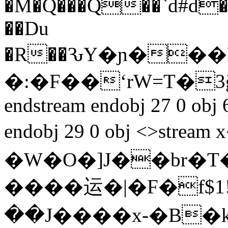
�M�Q���Q��`d#d��
��Du
�R��ԄY�ɲ���L��L�ሬ�4ѡ�hX�&=5���v�.
�:�F��ʻrW=T�
endstream endobj 27 0 obj
endobj 29 0 obj <>st
�W�O�]J��br�T
����运�|�F�f$1
��J����x-�B�k