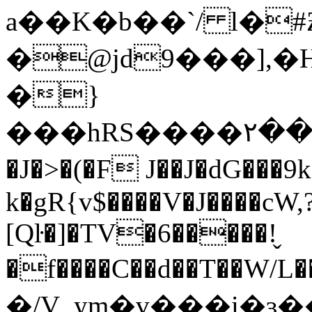
a��K�b��`/ l�#Ƶ
�@jd9���]
�}
���hRS����٢�������<�PF t������,v
�J�>�(�F J��J�dG���
k�gR{v$����V�J����c
[Qŀ�]�TV�6�����!̬
�f����C��d��T��W/L����+N&
�/V_ym�v���i�ɜ�