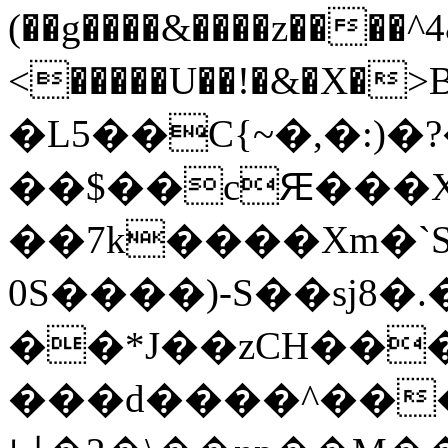
(��g����&����z���
<�����U��!�&�X�>BPO�y�*P
�L5��C{~�,�:)�
��$��cԘ���
��7k����Xm�`
0S����)-S��sj8�.
��*J��zCH��
���d����^���,