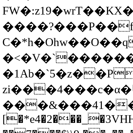
FW�:z19�wrT��K
����?���P��f�ث����
C�*h�Ohw��O��
�<�V�`������
�1Ab�`5�z��P
zi���4���c�α�Մ
���&���41��M
[�*e4�2���_�3VH