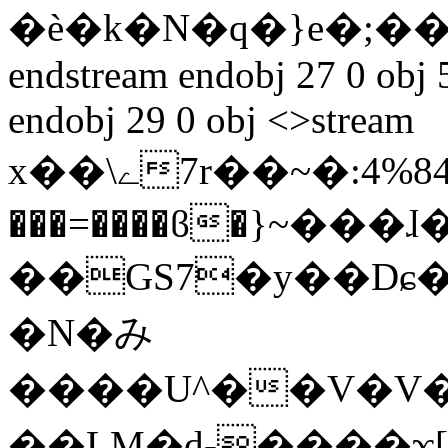
�è�k�N�q�}e�;�
endstream endobj 27 0 obj
endobj 29 0 obj <>stream
x��\ے7r��~�:4%܁�>�84C+�K����v�
���=����ϐ�}~���
��GS7�y��Dɕ����#�Z
�N�み
����U^��V�V�
��LM�d-����ϫ[