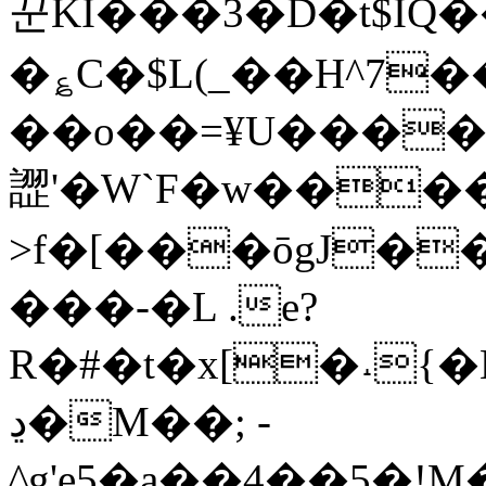
꾼KI���3�D�t$IQ�
�؏C�$L(_��H^7��
��o��=¥U����
䜀'�W`F�w���
>f�[���ōgJ��
���-�L .e?
ڍ�M��; -
^g'e5�ą��4��5�!