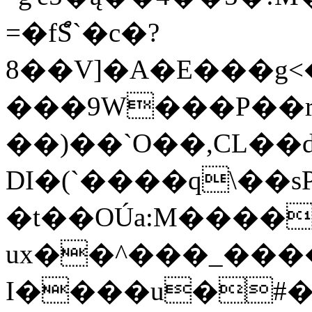
=�fްS`�c�?
8��V]�A�E���g
���9W���P��r�ت�
��)��`O��,CL��
DI�(`����q\��sP
�t��OÚa:M����
ux��^���_���
I����u�#���؃ Z���