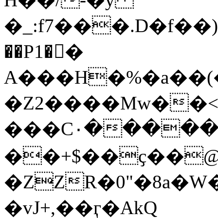
�_:f7���.D�f��)
��P1�󶃌�
A���H�%�a��(
�Z2����Mw��
���C۰�����
��+$��ҫ��@[FS
�ZZR�0"�8a�W
�vJ+,��ӷ�AkQ