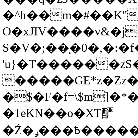
�^h��m�#��K"�
O�xJIV����v&�j
S�V�;��ͅ�0�,�:�f��ٻ��6VN�Z��y�I��JwY˯Z*t�*ŉ1�
'u}�T������zS�
�����GE*z�Zz�
�$�F�f=\$m]�*�~I
�1eKN��o�XT酽
�Ź�߿���ݛ�����yy~�ǆ�r~�