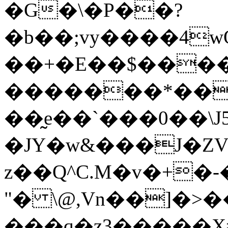
�G�\�P��?
�b��;vy����4w
��+�E��$���
�������*��
��̰e��`���0��\J5
�JY�w&���J�Z
z��Q^C.M�v�+�-
"� \@,Vn��]�>
���ԛ�z3�����X