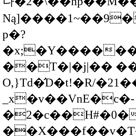
나�2�\��np��M��
Ną]����1~��9�
p�?
�x;�Y���������1ל���Ӈw�@nc���o��=\޸�׉V.5J{�ﻈ������!a���kģ9]^�
��T�|�j|�� �
O,}Td�̛D�t!�R/�2
_x�v��VnE�c�-
�2�c��H#�0�
��X���f��v�T�a)��p�,O�KX�T�ب