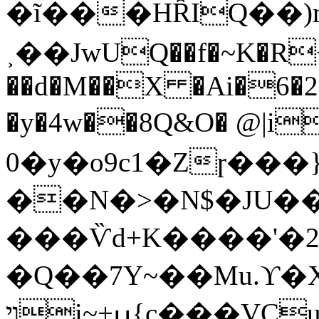
�ĩ���HȒIQ��
˲��JwUQ��f�~K�R+
��d�M��X �Ai�6�2�
�y�4w��8Q&O� @|i
0�y�o9c1�Zɼ���
��N�>�N$�JU��ҽ]
���Ѷd+K����'�2
�Q��7Y~��Mu.ϒ
ױi~+ߎ{c���VCuS�yW��oQ��٧�[�JC�-