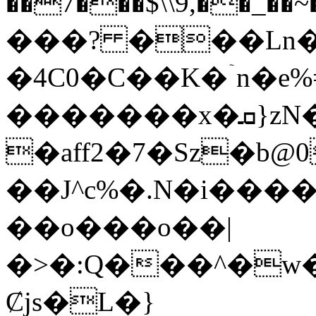
��7���$\\9,��_��
���? ���Ln�
�4C0�C��K�ۤn�e%
�������x�ܩ}zN�%��BO���D(7�اn�i֩ZE-$�?.��69A�J{Y���r���1�3
�aff2�7�Sz�b@0
��J^c%�.N�i��
��o���o��|
�>�:Q���^�w�
Ȼjs�L�}