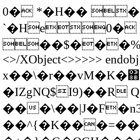
0� *�H�� �
`�He0�
��$���%PDF-
<>/XObject<>>>>> endobj 
x��\�r��vM�K�΋�
�IZgNQ$I9)��R Q
���\��|J�F�n3
��^{�K���=���