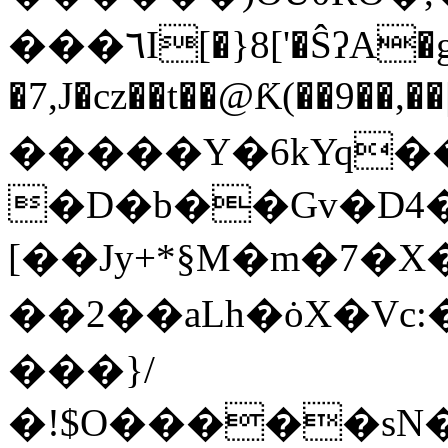
���٦I[�}8['�ŜʔA�g ����r߷�}
�7,J�cz��t��@Ƙ(��9��,
�����Y�6kYq�
�D�b��Gv�D4�
[��Jy+*§M�m�7�X
��2��aLh�ȯX�V
���}/
�!$O�����s