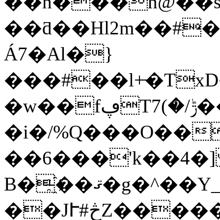
��n���n@��s[
��ƌ��Hl2m��#
Á7�Al�}
���#��l+̶�Tx
�w��fڥTݱ/�)7���Q
�i�/%Q���O��
��6���'k��4�
B�҈��ޤ�g�^��Y_�֤�{ǝ5"z0�BW�i|
��JՒ#څZ�����C���wUvb�E��\�v���ON�j�j�G