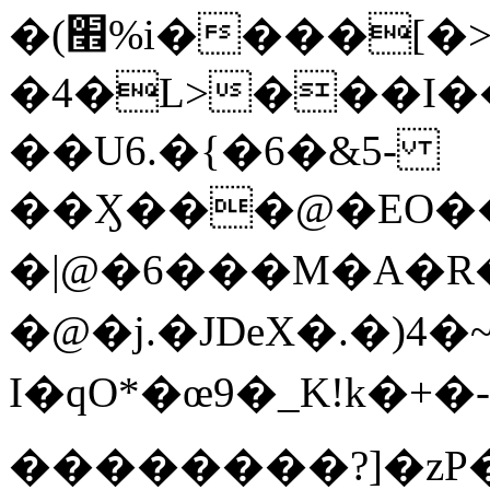
�(׮%i����[�>�<=��p�h���|
�4�L>���I��
��U6.�{�6�&5-
��Ӽ���@�EO��)
�|@�6���
M�A�R
�@�j.�JDeX�
.�)4
I�qO*�œ9�_K!k�+�
��������?]�zP