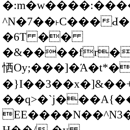
�:m�w����:����.
^N�7��˫C���Ԁ�0yi�K�E_vq
�6T ��
�&����fr
�O�
恓Oy;���]�Ά�t*
�}I��3��x�]&��
��q>�`j���A
EE����N��^N3
H��/-�y