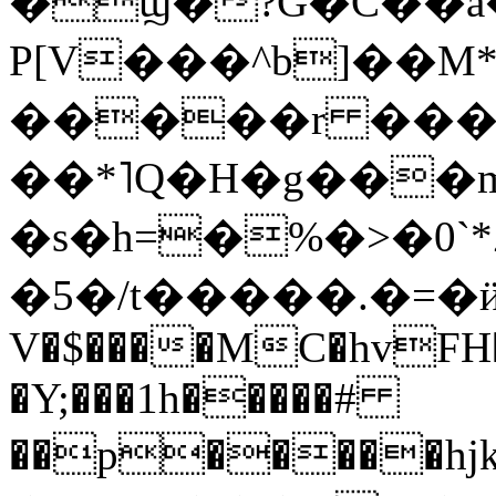
�ϣ�?G�C��a
P[V���^b]��M
�����r ��� 
��*˥Q�H�g���
�s�h=�%�>�
0
�5�/t�����.�=�ӥ�
V�$����MC�hvFH�N����H���
�Y;���1h�����#
��p�����hjk�c�