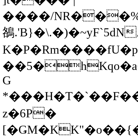
����/NR���%
鵅.'B}�\.�)�~yF`5
K�P�Rm����fU�p
�
�5�hKqo�a<5l�@2٫
G
*���H�T�`��F���
z�6P�
[�ǤM�KK"�o��