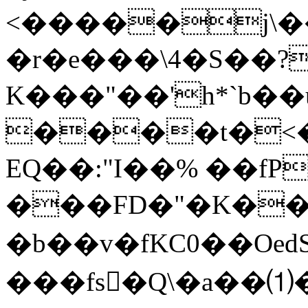
<�����j\�
�r�e���\4�S��?
K���"��'h*`b�
����t�<�
EQ��:"I��% ��fP
���FD�"�K���fԛ�6�q���T���
�b��v�fKC0��OedS
���fs�ٔQ\�a��⑴