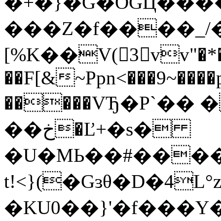
�+�}�G�OGЦ����
���Z�f����_/
[%K��V(3vv"�*�r
��F[&~Ppn<���9~����
�����VЂ�P`�� 
��خ�Ľ+�s�
�U�MЬ��#����
t!<}(�Gɜθ�D�4
�KU0��}'�f���Y�