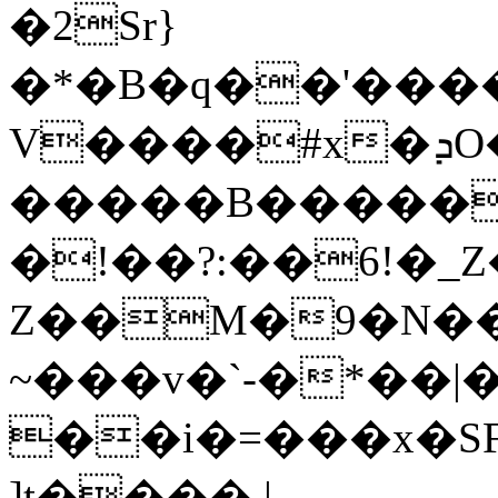
�2Sr}
�*�B�q��'�����
V����#x�ܕO����!
�����B�����
�!��?:��6!�_Z
Z��M�9�N��
~���v�`-�*��|
��i�=���x�S
]t���� |