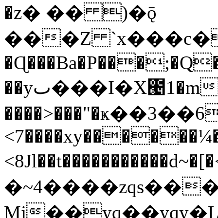
�z� �� )�ǭ
���Z `x���c��
�Ɋ���Ba�P���;�Q
��yٮ���I�X౤1�m��_ϓ�I6gy���SN������$Y���^t¾����l�a��8��@�`�Fv?
����>���"�ҝ��3��6R���hWח'g����Wx.0���xq������
<7����xy������¼
<8Jl��t���������
�~4����zqs��
Mj��yq��yqy