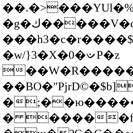
��.�>���YUl�%
�g�ك�����V�qp���H��n�E�O�5����̀�W��hU��l��D8�|
���h3�c�r����$����э�Aj
�w/}3�X�0�ᨉP�z
��W�R�����p
��BO�"PjrD©�$b]
�;��ю�����
� �����f�