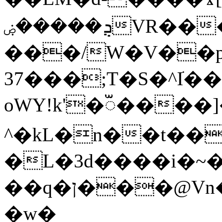
ܯ�����ۻVR�����#m�C?
���/W�V��p�
37���;T�S�^Iֺ
oWY!k'�ૻ���
^�kL�n��t��˵�
�L�3d����i�~
��q�ן���@Vn���|��������?
�w�