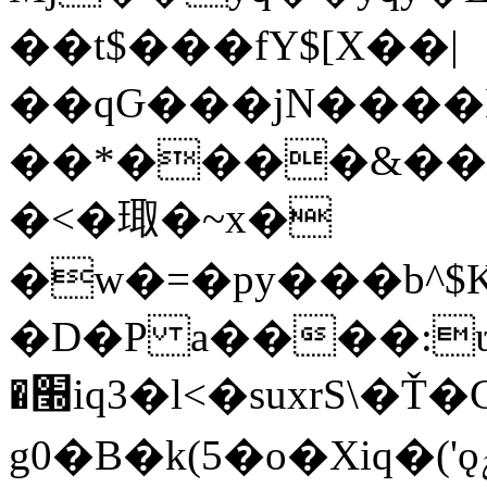
��t$���fY$[X��|
��qԌ���jN����
��*����&���
�<�㻓�~x�
�w�=�py���b^$
�D�P a����:ʋ
�׭iq3�l<�suxrS\�Ť�C<ȑ#½� ����1�&<3��
g0�B�k(5�o�Xiq�('ǫݯ./n�0�F�G8����_P&�����'2��B@