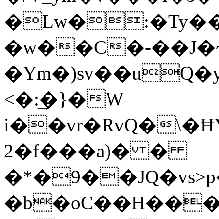
�Lw�:�Ty
�w��C�-��J�~
�Ym�)sv��uQ
<�:͢�}�W
i��vr�RvQ�\�ĦY�"0��"��
2�f���a)� �
�*�9��JQ�vs>
�b�oC��H��