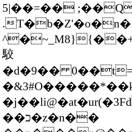
5|��=�� ;��Q
.T�b�Z'�o�n
^�~_M8}{��
駮
�d�9�� 0��t
�&3#O�����*��
�j��li@�at�ur(�3
��כ�z�n��