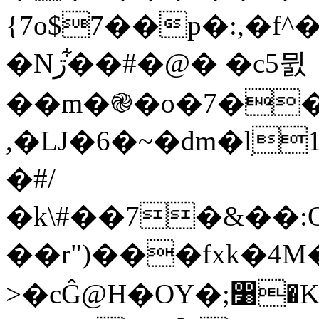
{7o$7��p�:,�f
�Nڗ�͋�#�@� �c5뮔
��m�֎�o�7��
,�LJ�6�~�dm�lׅ
�#/
�k\#��7�&��
��
r")���fxk�4
>�cĜ@H�OY�;෸�K