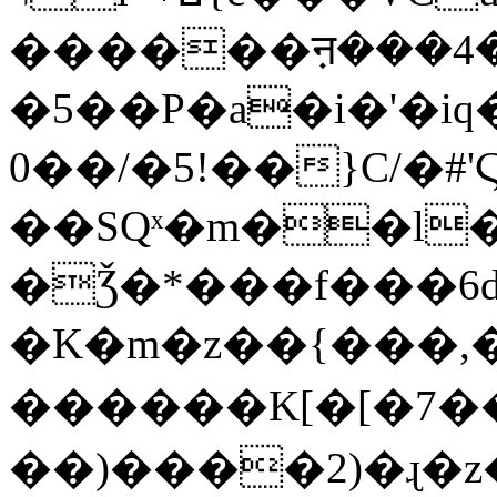
������ऩ���4�
�5��P�a�i�'�i
0��/�5!��}C/�#'
��SQˣ�m��l
�Ǯ�*���f���6
�K�m�z��{���,��
������K[�[�7��
��)����2)�ɻ�