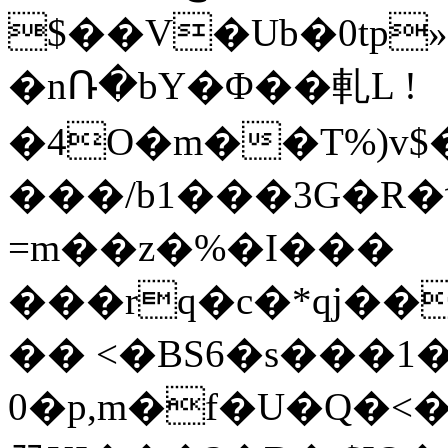
$��V�Ub�0tp
�nՌ�bY�Φ��軋L !
�4O�m��T%)v$
���/b1���3G�R�ϡ
=m��z�%�I���
���rq�c�*qj��
�� <�BS6�s���1��ɔێL��Z�@
0�p,m�f�U�Q�