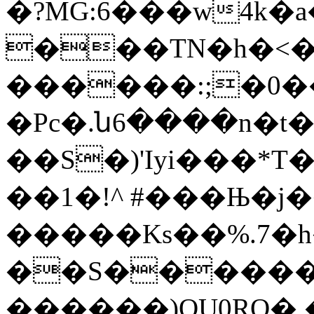
�?MG:6���w4k�a�
���TN�h�<
������:;�0��
�Pc�.ն6����n�t
��S�)'Iyi���*T
��1�ǃ^ #���Њ�j�
�����Ks��%.7�h��
��S����
������)OU0RO�,