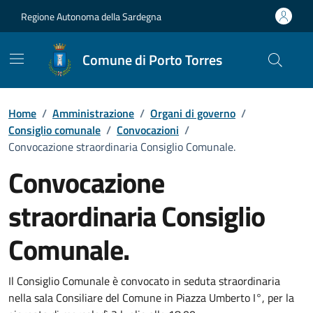
Vai ai contenuti
Vai al Footer
Regione Autonoma della Sardegna
Comune di Porto Torres
Home
/
Amministrazione
/
Organi di governo
/
Consiglio comunale
/
Convocazioni
/
Convocazione straordinaria Consiglio Comunale.
Convocazione
straordinaria Consiglio
Comunale.
???portal.DettaglioConvocazione???
Il Consiglio Comunale è convocato in seduta straordinaria
nella sala Consiliare del Comune in Piazza Umberto I°, per la