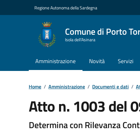
Vai ai contenuti
Vai al Footer
Regione Autonoma della Sardegna
Comune di Porto To
Isola dell’Asinara
Amministrazione
Novità
Servizi
Home
/
Amministrazione
/
Documenti e dati
/
At
Atto n. 1003 del
Determina con Rilevanza Cont
Dettaglio del documento