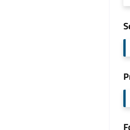
S
P
F