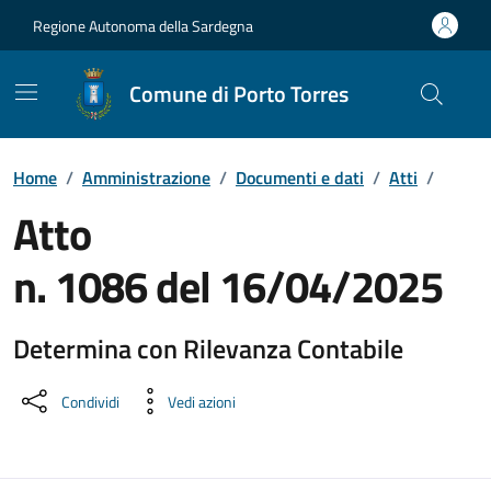
Vai ai contenuti
Vai al Footer
Regione Autonoma della Sardegna
Comune di Porto Torres
Home
/
Amministrazione
/
Documenti e dati
/
Atti
/
Atto
n. 1086 del 16/04/2025
Determina con Rilevanza Contabile
Dettaglio del documento
Condividi
Vedi azioni