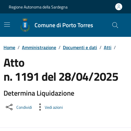
Vai ai contenuti
Vai al Footer
Regione Autonoma della Sardegna
Comune di Porto Torres
Home
/
Amministrazione
/
Documenti e dati
/
Atti
/
Atto
n. 1191 del 28/04/2025
Determina Liquidazione
Dettaglio del documento
Condividi
Vedi azioni