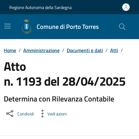
Vai ai contenuti
Vai al Footer
Regione Autonoma della Sardegna
Comune di Porto Torres
Home
/
Amministrazione
/
Documenti e dati
/
Atti
/
Atto
n. 1193 del 28/04/2025
Determina con Rilevanza Contabile
Dettaglio del documento
Condividi
Vedi azioni