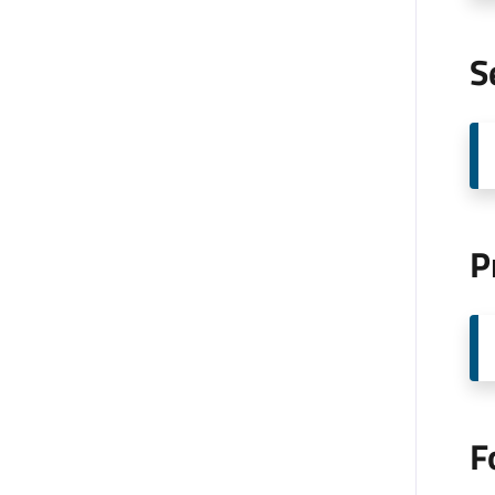
S
P
F