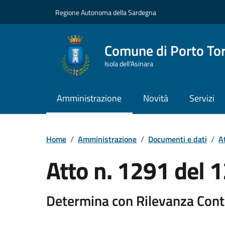
Vai ai contenuti
Vai al Footer
Regione Autonoma della Sardegna
Comune di Porto To
Isola dell’Asinara
Amministrazione
Novità
Servizi
Home
/
Amministrazione
/
Documenti e dati
/
At
Atto n. 1291 del
Determina con Rilevanza Cont
Dettaglio del documento