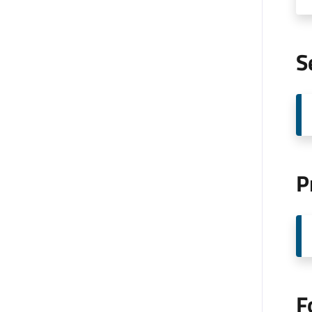
S
P
F