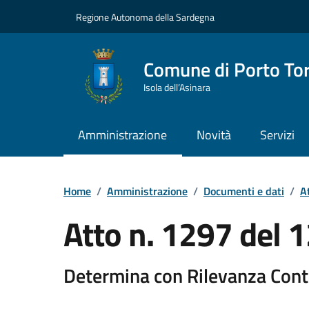
Vai ai contenuti
Vai al Footer
Regione Autonoma della Sardegna
Comune di Porto To
Isola dell’Asinara
Amministrazione
Novità
Servizi
Home
/
Amministrazione
/
Documenti e dati
/
At
Atto n. 1297 del
Determina con Rilevanza Cont
Dettaglio del documento