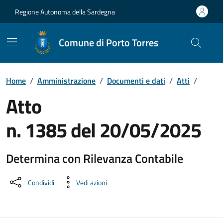
Vai ai contenuti
Vai al Footer
Regione Autonoma della Sardegna
Comune di Porto Torres
Home
/
Amministrazione
/
Documenti e dati
/
Atti
/
Atto
n. 1385 del 20/05/2025
Determina con Rilevanza Contabile
Dettaglio del documento
Condividi
Vedi azioni