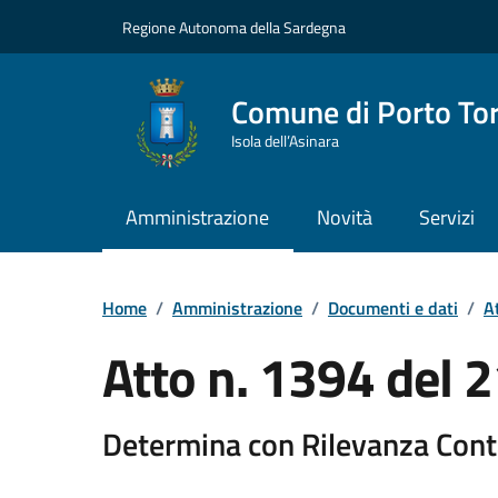
Vai ai contenuti
Vai al Footer
Regione Autonoma della Sardegna
Comune di Porto To
Isola dell’Asinara
Amministrazione
Novità
Servizi
Home
/
Amministrazione
/
Documenti e dati
/
At
Atto n. 1394 del
Determina con Rilevanza Cont
Dettaglio del documento