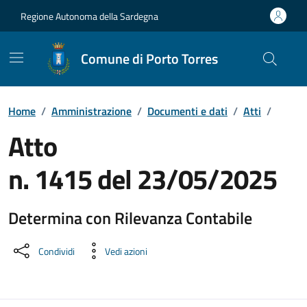
Vai ai contenuti
Vai al Footer
Regione Autonoma della Sardegna
Comune di Porto Torres
Home
/
Amministrazione
/
Documenti e dati
/
Atti
/
Atto
n. 1415 del 23/05/2025
Determina con Rilevanza Contabile
Dettaglio del documento
Condividi
Vedi azioni