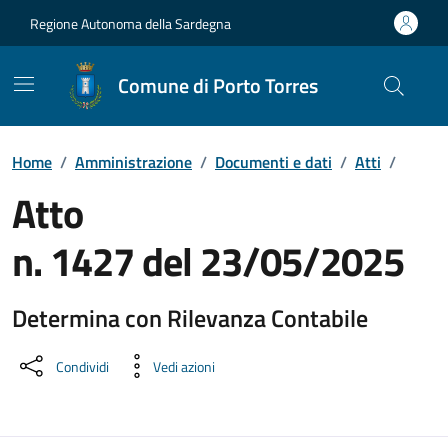
Vai ai contenuti
Vai al Footer
Regione Autonoma della Sardegna
Comune di Porto Torres
Home
/
Amministrazione
/
Documenti e dati
/
Atti
/
Atto
n. 1427 del 23/05/2025
Determina con Rilevanza Contabile
Dettaglio del documento
Condividi
Vedi azioni