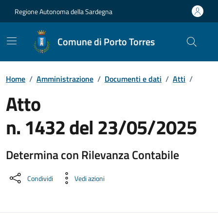
Vai ai contenuti
Vai al Footer
Regione Autonoma della Sardegna
Comune di Porto Torres
Home
/
Amministrazione
/
Documenti e dati
/
Atti
/
Atto
n. 1432 del 23/05/2025
Determina con Rilevanza Contabile
Dettaglio del documento
Condividi
Vedi azioni