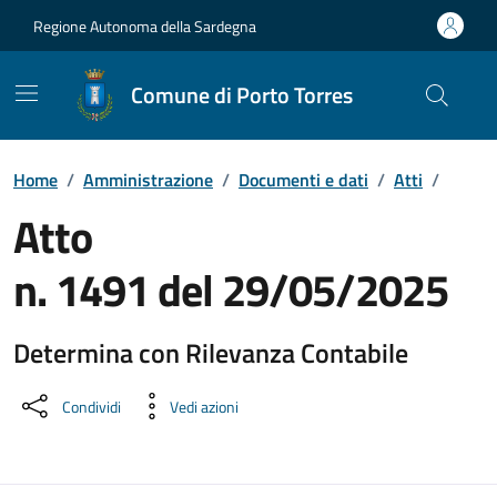
Vai ai contenuti
Vai al Footer
Regione Autonoma della Sardegna
Comune di Porto Torres
Home
/
Amministrazione
/
Documenti e dati
/
Atti
/
Atto
n. 1491 del 29/05/2025
Determina con Rilevanza Contabile
Dettaglio del documento
Condividi
Vedi azioni