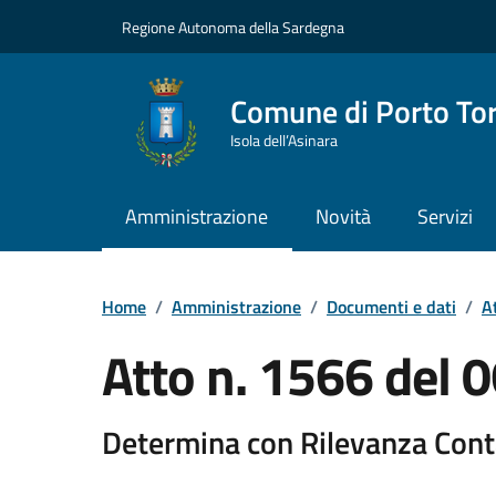
Vai ai contenuti
Vai al Footer
Regione Autonoma della Sardegna
Comune di Porto To
Isola dell’Asinara
Amministrazione
Novità
Servizi
Home
/
Amministrazione
/
Documenti e dati
/
At
Atto n. 1566 del
Determina con Rilevanza Cont
Dettaglio del documento