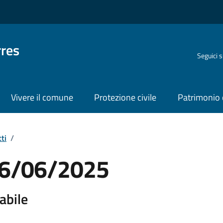
rres
Seguici 
Vivere il comune
Protezione civile
Patrimonio 
ti
/
 06/06/2025
abile