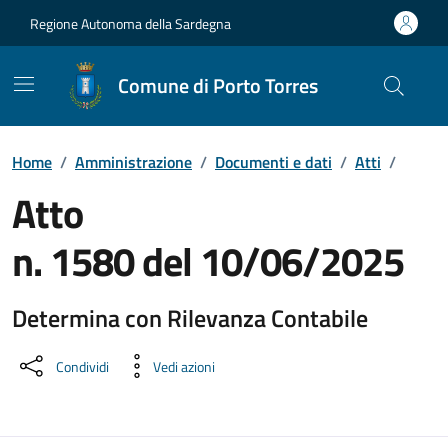
Vai ai contenuti
Vai al Footer
Regione Autonoma della Sardegna
Comune di Porto Torres
Home
/
Amministrazione
/
Documenti e dati
/
Atti
/
Atto
n. 1580 del 10/06/2025
Determina con Rilevanza Contabile
Dettaglio del documento
Condividi
Vedi azioni