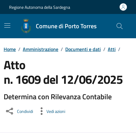
Vai ai contenuti
Vai al Footer
Regione Autonoma della Sardegna
Comune di Porto Torres
Home
/
Amministrazione
/
Documenti e dati
/
Atti
/
Atto
n. 1609 del 12/06/2025
Determina con Rilevanza Contabile
Dettaglio del documento
Condividi
Vedi azioni