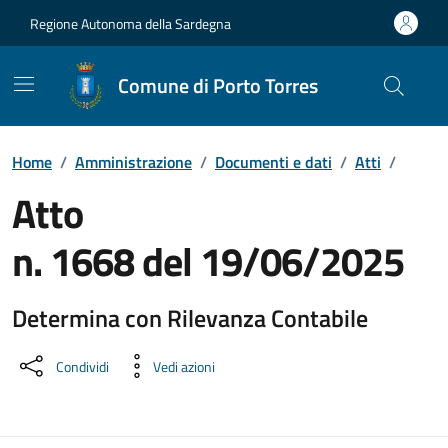
Vai ai contenuti
Vai al Footer
Regione Autonoma della Sardegna
Comune di Porto Torres
Home
/
Amministrazione
/
Documenti e dati
/
Atti
/
Atto
n. 1668 del 19/06/2025
Determina con Rilevanza Contabile
Dettaglio del documento
Condividi
Vedi azioni