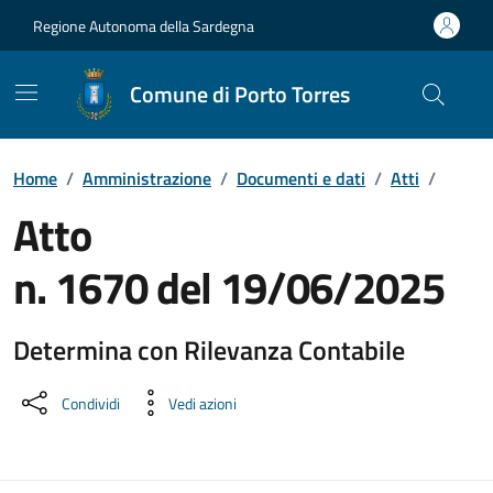
Vai ai contenuti
Vai al Footer
Regione Autonoma della Sardegna
Comune di Porto Torres
Home
/
Amministrazione
/
Documenti e dati
/
Atti
/
Atto
n. 1670 del 19/06/2025
Determina con Rilevanza Contabile
Dettaglio del documento
Condividi
Vedi azioni