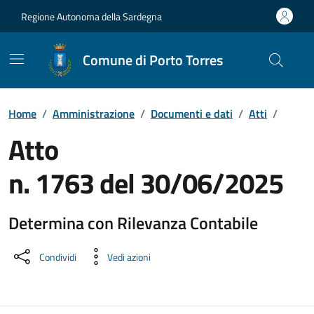
Vai ai contenuti
Vai al Footer
Regione Autonoma della Sardegna
Comune di Porto Torres
Home
/
Amministrazione
/
Documenti e dati
/
Atti
/
Atto
n. 1763 del 30/06/2025
Determina con Rilevanza Contabile
Dettaglio del documento
Condividi
Vedi azioni