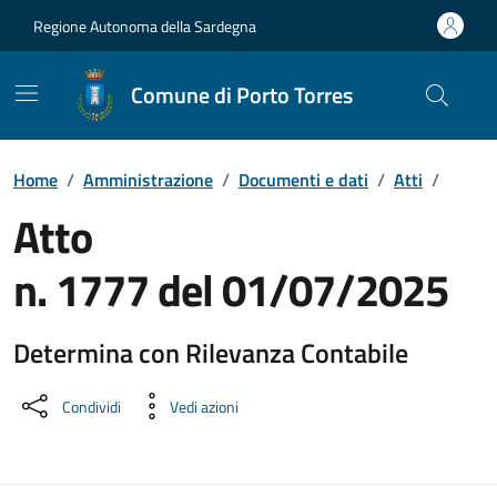
Vai ai contenuti
Vai al Footer
Regione Autonoma della Sardegna
Comune di Porto Torres
Home
/
Amministrazione
/
Documenti e dati
/
Atti
/
Atto
n. 1777 del 01/07/2025
Determina con Rilevanza Contabile
Dettaglio del documento
Condividi
Vedi azioni