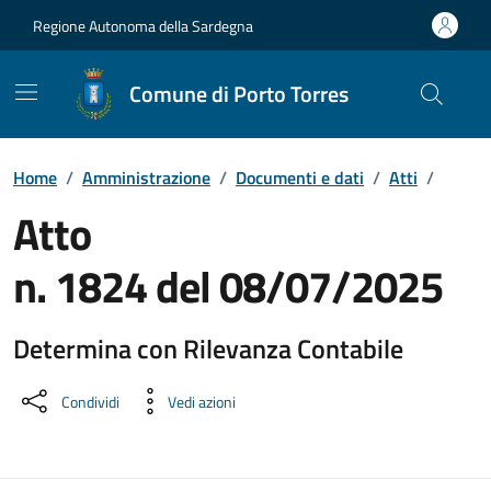
Vai ai contenuti
Vai al Footer
Regione Autonoma della Sardegna
Comune di Porto Torres
Home
/
Amministrazione
/
Documenti e dati
/
Atti
/
Atto
n. 1824 del 08/07/2025
Determina con Rilevanza Contabile
Dettaglio del documento
Condividi
Vedi azioni