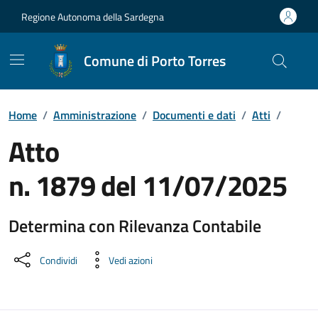
Vai ai contenuti
Vai al Footer
Regione Autonoma della Sardegna
Comune di Porto Torres
Home
/
Amministrazione
/
Documenti e dati
/
Atti
/
Atto
n. 1879 del 11/07/2025
Determina con Rilevanza Contabile
Dettaglio del documento
Condividi
Vedi azioni