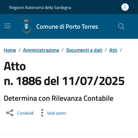
Vai ai contenuti
Vai al Footer
Regione Autonoma della Sardegna
Comune di Porto Torres
Home
/
Amministrazione
/
Documenti e dati
/
Atti
/
Atto
n. 1886 del 11/07/2025
Determina con Rilevanza Contabile
Dettaglio del documento
Condividi
Vedi azioni