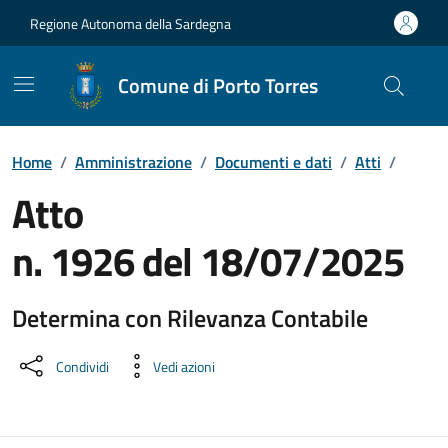
Vai ai contenuti
Vai al Footer
Regione Autonoma della Sardegna
Comune di Porto Torres
Home
/
Amministrazione
/
Documenti e dati
/
Atti
/
Atto
n. 1926 del 18/07/2025
Determina con Rilevanza Contabile
Dettaglio del documento
Condividi
Vedi azioni