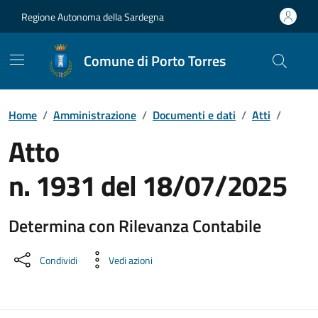
Vai ai contenuti
Vai al Footer
Regione Autonoma della Sardegna
Comune di Porto Torres
Home
/
Amministrazione
/
Documenti e dati
/
Atti
/
Atto
n. 1931 del 18/07/2025
Determina con Rilevanza Contabile
Dettaglio del documento
Condividi
Vedi azioni