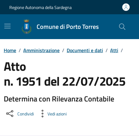
Vai ai contenuti
Vai al Footer
Regione Autonoma della Sardegna
Comune di Porto Torres
Home
/
Amministrazione
/
Documenti e dati
/
Atti
/
Atto
n. 1951 del 22/07/2025
Determina con Rilevanza Contabile
Dettaglio del documento
Condividi
Vedi azioni