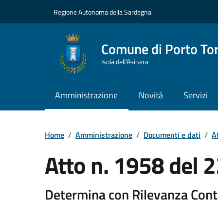
Vai ai contenuti
Vai al Footer
Regione Autonoma della Sardegna
Comune di Porto To
Isola dell’Asinara
Amministrazione
Novità
Servizi
Home
/
Amministrazione
/
Documenti e dati
/
At
Atto n. 1958 del
Determina con Rilevanza Cont
Dettaglio del documento