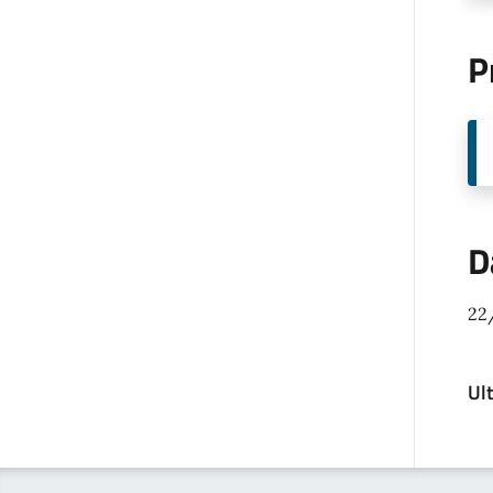
P
D
22
Ul