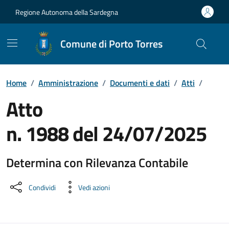
Vai ai contenuti
Vai al Footer
Regione Autonoma della Sardegna
Comune di Porto Torres
Home
/
Amministrazione
/
Documenti e dati
/
Atti
/
Atto
n. 1988 del 24/07/2025
Determina con Rilevanza Contabile
Dettaglio del documento
Condividi
Vedi azioni