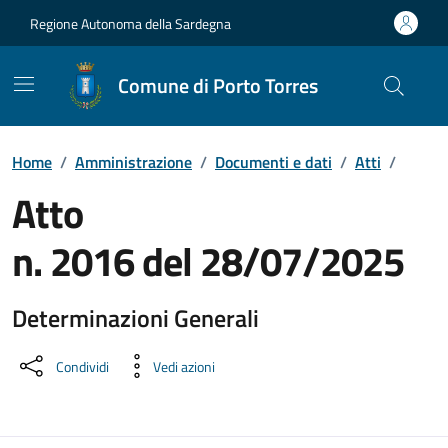
Vai ai contenuti
Vai al Footer
Regione Autonoma della Sardegna
Comune di Porto Torres
Home
/
Amministrazione
/
Documenti e dati
/
Atti
/
Atto
n. 2016 del 28/07/2025
Determinazioni Generali
Dettaglio del documento
Condividi
Vedi azioni