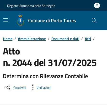
Vai ai contenuti
Vai al Footer
Regione Autonoma della Sardegna
Comune di Porto Torres
Home
/
Amministrazione
/
Documenti e dati
/
Atti
/
Atto
n. 2044 del 31/07/2025
Determina con Rilevanza Contabile
Dettaglio del documento
Condividi
Vedi azioni