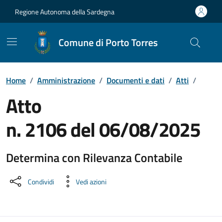
Vai ai contenuti
Vai al Footer
Regione Autonoma della Sardegna
Comune di Porto Torres
Home
/
Amministrazione
/
Documenti e dati
/
Atti
/
Atto
n. 2106 del 06/08/2025
Determina con Rilevanza Contabile
Dettaglio del documento
Condividi
Vedi azioni