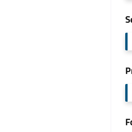
S
P
F