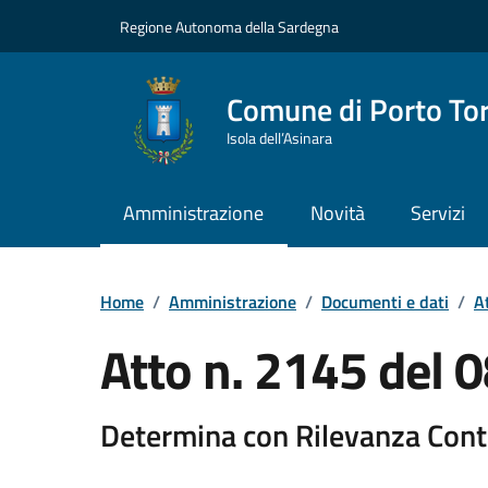
Vai ai contenuti
Vai al Footer
Regione Autonoma della Sardegna
Comune di Porto To
Isola dell’Asinara
Amministrazione
Novità
Servizi
Home
/
Amministrazione
/
Documenti e dati
/
At
Atto n. 2145 del
Determina con Rilevanza Cont
Dettaglio del documento