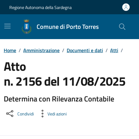
Vai ai contenuti
Vai al Footer
Regione Autonoma della Sardegna
Comune di Porto Torres
Home
/
Amministrazione
/
Documenti e dati
/
Atti
/
Atto
n. 2156 del 11/08/2025
Determina con Rilevanza Contabile
Dettaglio del documento
Condividi
Vedi azioni