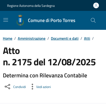
Vai ai contenuti
Vai al Footer
Regione Autonoma della Sardegna
Comune di Porto Torres
Home
/
Amministrazione
/
Documenti e dati
/
Atti
/
Atto
n. 2175 del 12/08/2025
Determina con Rilevanza Contabile
Dettaglio del documento
Condividi
Vedi azioni