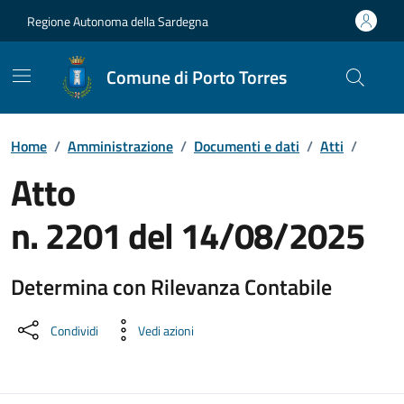
Vai ai contenuti
Vai al Footer
Regione Autonoma della Sardegna
Comune di Porto Torres
Home
/
Amministrazione
/
Documenti e dati
/
Atti
/
Atto
n. 2201 del 14/08/2025
Determina con Rilevanza Contabile
Dettaglio del documento
Condividi
Vedi azioni