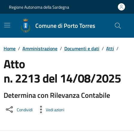
Vai ai contenuti
Vai al Footer
Regione Autonoma della Sardegna
Comune di Porto Torres
Home
/
Amministrazione
/
Documenti e dati
/
Atti
/
Atto
n. 2213 del 14/08/2025
Determina con Rilevanza Contabile
Dettaglio del documento
Condividi
Vedi azioni