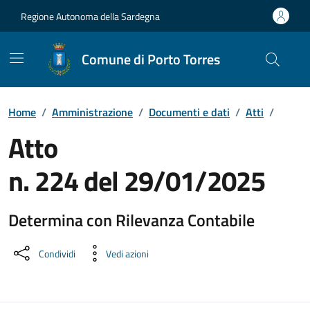
Vai ai contenuti
Vai al Footer
Regione Autonoma della Sardegna
Comune di Porto Torres
Home
/
Amministrazione
/
Documenti e dati
/
Atti
/
Atto
n. 224 del 29/01/2025
Determina con Rilevanza Contabile
Dettaglio del documento
Condividi
Vedi azioni