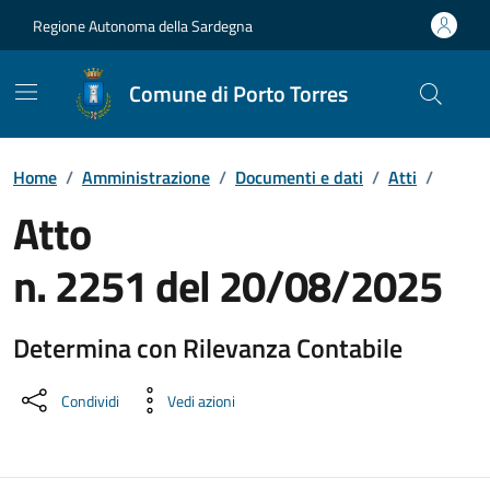
Vai ai contenuti
Vai al Footer
Regione Autonoma della Sardegna
Comune di Porto Torres
Home
/
Amministrazione
/
Documenti e dati
/
Atti
/
Atto
n. 2251 del 20/08/2025
Determina con Rilevanza Contabile
Dettaglio del documento
Condividi
Vedi azioni