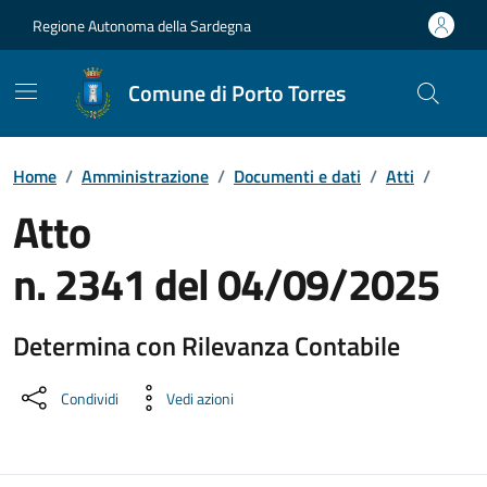
Vai ai contenuti
Vai al Footer
Regione Autonoma della Sardegna
Comune di Porto Torres
Home
/
Amministrazione
/
Documenti e dati
/
Atti
/
Atto
n. 2341 del 04/09/2025
Determina con Rilevanza Contabile
Dettaglio del documento
Condividi
Vedi azioni