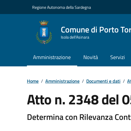
Vai ai contenuti
Vai al Footer
Regione Autonoma della Sardegna
Comune di Porto To
Isola dell’Asinara
Amministrazione
Novità
Servizi
Home
/
Amministrazione
/
Documenti e dati
/
At
Atto n. 2348 del
Determina con Rilevanza Cont
Dettaglio del documento