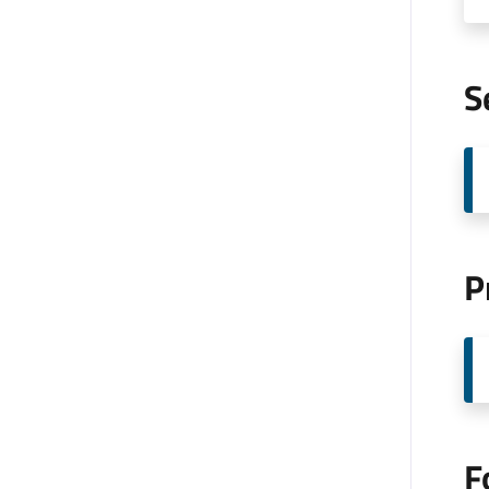
S
P
F