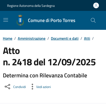
Vai ai contenuti
Vai al Footer
Regione Autonoma della Sardegna
Comune di Porto Torres
Home
/
Amministrazione
/
Documenti e dati
/
Atti
/
Atto
n. 2418 del 12/09/2025
Determina con Rilevanza Contabile
Dettaglio del documento
Condividi
Vedi azioni