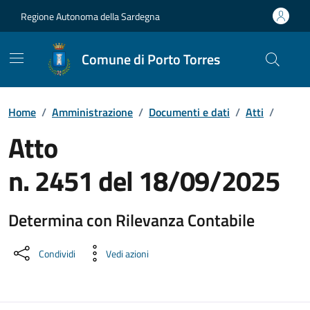
Vai ai contenuti
Vai al Footer
Regione Autonoma della Sardegna
Comune di Porto Torres
Home
/
Amministrazione
/
Documenti e dati
/
Atti
/
Atto
n. 2451 del 18/09/2025
Determina con Rilevanza Contabile
Dettaglio del documento
Condividi
Vedi azioni