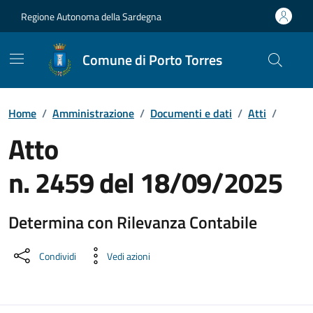
Vai ai contenuti
Vai al Footer
Regione Autonoma della Sardegna
Comune di Porto Torres
Home
/
Amministrazione
/
Documenti e dati
/
Atti
/
Atto
n. 2459 del 18/09/2025
Determina con Rilevanza Contabile
Dettaglio del documento
Condividi
Vedi azioni