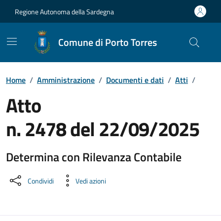
Vai ai contenuti
Vai al Footer
Regione Autonoma della Sardegna
Comune di Porto Torres
Home
/
Amministrazione
/
Documenti e dati
/
Atti
/
Atto
n. 2478 del 22/09/2025
Determina con Rilevanza Contabile
Dettaglio del documento
Condividi
Vedi azioni