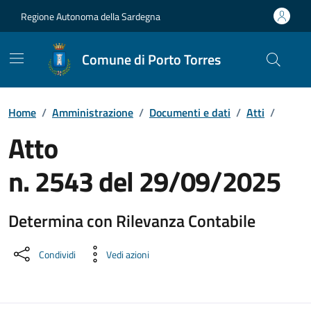
Vai ai contenuti
Vai al Footer
Regione Autonoma della Sardegna
Comune di Porto Torres
Home
/
Amministrazione
/
Documenti e dati
/
Atti
/
Atto
n. 2543 del 29/09/2025
Determina con Rilevanza Contabile
Dettaglio del documento
Condividi
Vedi azioni