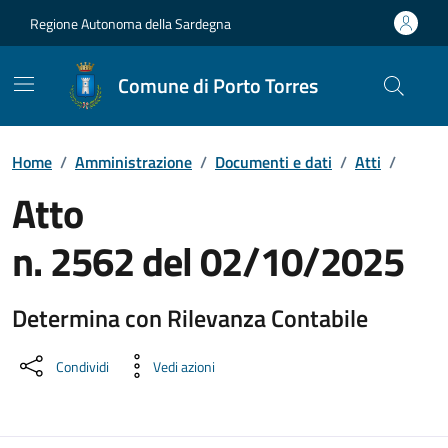
Vai ai contenuti
Vai al Footer
Regione Autonoma della Sardegna
Comune di Porto Torres
Home
/
Amministrazione
/
Documenti e dati
/
Atti
/
Atto
n. 2562 del 02/10/2025
Determina con Rilevanza Contabile
Dettaglio del documento
Condividi
Vedi azioni