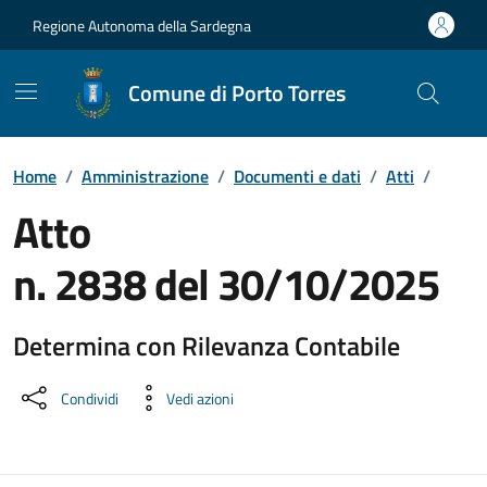
Vai ai contenuti
Vai al Footer
Regione Autonoma della Sardegna
Comune di Porto Torres
Home
/
Amministrazione
/
Documenti e dati
/
Atti
/
Atto
n. 2838 del 30/10/2025
Determina con Rilevanza Contabile
Dettaglio del documento
Condividi
Vedi azioni