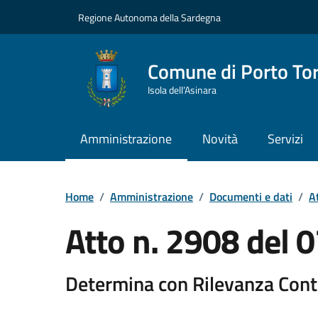
Vai ai contenuti
Vai al Footer
Regione Autonoma della Sardegna
Comune di Porto To
Isola dell’Asinara
Amministrazione
Novità
Servizi
Home
/
Amministrazione
/
Documenti e dati
/
At
Atto n. 2908 del
Determina con Rilevanza Cont
Dettaglio del documento