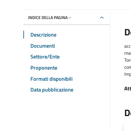
INDICE DELLA PAGINA
D
Descrizione
Documenti
acc
man
Settore/Ente
Tor
com
Proponente
Imp
Formati disponibili
At
Data pubblicazione
D